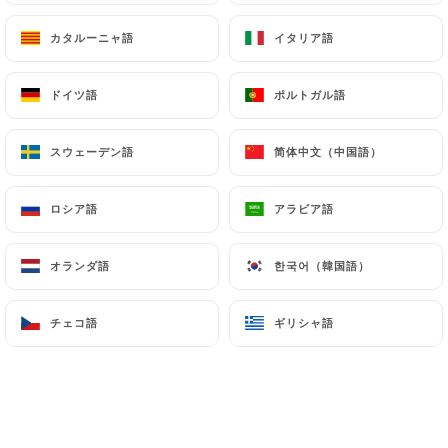
カタルーニャ語
カタルーニャ語
イタリア語
イタリア語
ドイツ語
ドイツ語
ポルトガル語
ポルトガル語
4.50€
スウェーデン語
スウェーデン語
简体中文（中国語）
简体中文（中国語）
4.50€
ロシア語
ロシア語
アラビア語
アラビア語
4.00€
オランダ語
オランダ語
한국어（韓国語）
한국어（韓国語）
4.50€
チェコ語
チェコ語
ギリシャ語
ギリシャ語
4.50€
4.50€