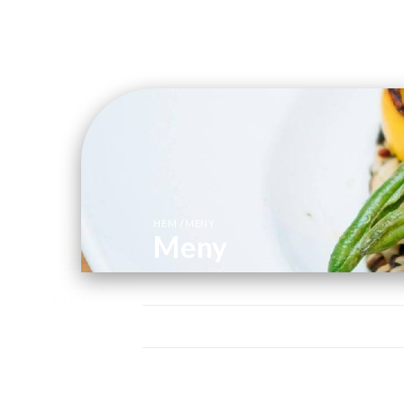
/
HEM
MENY
Meny